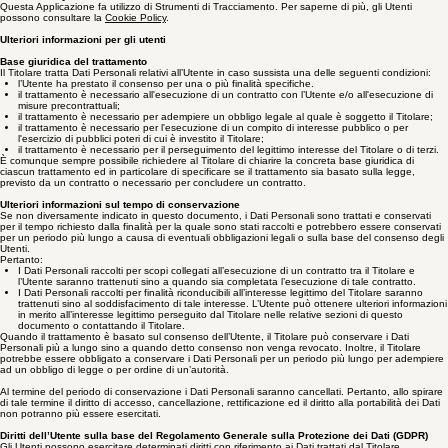
Utenti.
Cookie Policy
Questa Applicazione fa utilizzo di Strumenti di Tracciamento. Per saperne di più, gli Utenti
possono consultare la
Cookie Policy
.
Ulteriori informazioni per gli utenti
Base giuridica del trattamento
Il Titolare tratta Dati Personali relativi all’Utente in caso sussista una delle seguenti condizioni:
l’Utente ha prestato il consenso per una o più finalità specifiche.
il trattamento è necessario all'esecuzione di un contratto con l’Utente e/o all'esecuzione di
misure precontrattuali;
il trattamento è necessario per adempiere un obbligo legale al quale è soggetto il Titolare;
il trattamento è necessario per l'esecuzione di un compito di interesse pubblico o per
l'esercizio di pubblici poteri di cui è investito il Titolare;
il trattamento è necessario per il perseguimento del legittimo interesse del Titolare o di terzi.
È comunque sempre possibile richiedere al Titolare di chiarire la concreta base giuridica di
ciascun trattamento ed in particolare di specificare se il trattamento sia basato sulla legge,
previsto da un contratto o necessario per concludere un contratto.
Ulteriori informazioni sul tempo di conservazione
Se non diversamente indicato in questo documento, i Dati Personali sono trattati e conservati
per il tempo richiesto dalla finalità per la quale sono stati raccolti e potrebbero essere conservati
per un periodo più lungo a causa di eventuali obbligazioni legali o sulla base del consenso degli
Utenti.
Pertanto:
I Dati Personali raccolti per scopi collegati all’esecuzione di un contratto tra il Titolare e
l’Utente saranno trattenuti sino a quando sia completata l’esecuzione di tale contratto.
I Dati Personali raccolti per finalità riconducibili all’interesse legittimo del Titolare saranno
trattenuti sino al soddisfacimento di tale interesse. L’Utente può ottenere ulteriori informazioni
in merito all’interesse legittimo perseguito dal Titolare nelle relative sezioni di questo
documento o contattando il Titolare.
Quando il trattamento è basato sul consenso dell’Utente, il Titolare può conservare i Dati
Personali più a lungo sino a quando detto consenso non venga revocato. Inoltre, il Titolare
potrebbe essere obbligato a conservare i Dati Personali per un periodo più lungo per adempiere
ad un obbligo di legge o per ordine di un’autorità.
Al termine del periodo di conservazione i Dati Personali saranno cancellati. Pertanto, allo spirare
di tale termine il diritto di accesso, cancellazione, rettificazione ed il diritto alla portabilità dei Dati
non potranno più essere esercitati.