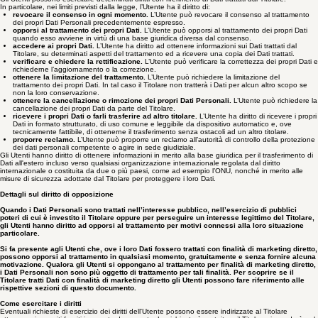
Diritti dell’Utente sulla base del Regolamento Generale sulla Protezione dei Dati (GDPR)
Gli Utenti possono esercitare determinati diritti con riferimento ai Dati trattati dal Titolare.
In particolare, nei limiti previsti dalla legge, l’Utente ha il diritto di:
revocare il consenso in ogni momento.
L’Utente può revocare il consenso al trattamento
dei propri Dati Personali precedentemente espresso.
opporsi al trattamento dei propri Dati.
L’Utente può opporsi al trattamento dei propri Dati
quando esso avviene in virtù di una base giuridica diversa dal consenso.
accedere ai propri Dati.
L’Utente ha diritto ad ottenere informazioni sui Dati trattati dal
Titolare, su determinati aspetti del trattamento ed a ricevere una copia dei Dati trattati.
verificare e chiedere la rettificazione.
L’Utente può verificare la correttezza dei propri Dati e
richiederne l’aggiornamento o la correzione.
ottenere la limitazione del trattamento.
L’Utente può richiedere la limitazione del
trattamento dei propri Dati. In tal caso il Titolare non tratterà i Dati per alcun altro scopo se
non la loro conservazione.
ottenere la cancellazione o rimozione dei propri Dati Personali.
L’Utente può richiedere la
cancellazione dei propri Dati da parte del Titolare.
ricevere i propri Dati o farli trasferire ad altro titolare.
L’Utente ha diritto di ricevere i propri
Dati in formato strutturato, di uso comune e leggibile da dispositivo automatico e, ove
tecnicamente fattibile, di ottenerne il trasferimento senza ostacoli ad un altro titolare.
proporre reclamo.
L’Utente può proporre un reclamo all’autorità di controllo della protezione
dei dati personali competente o agire in sede giudiziale.
Gli Utenti hanno diritto di ottenere informazioni in merito alla base giuridica per il trasferimento di
Dati all'estero incluso verso qualsiasi organizzazione internazionale regolata dal diritto
internazionale o costituita da due o più paesi, come ad esempio l’ONU, nonché in merito alle
misure di sicurezza adottate dal Titolare per proteggere i loro Dati.
Dettagli sul diritto di opposizione
Quando i Dati Personali sono trattati nell’interesse pubblico, nell’esercizio di pubblici
poteri di cui è investito il Titolare oppure per perseguire un interesse legittimo del Titolare,
gli Utenti hanno diritto ad opporsi al trattamento per motivi connessi alla loro situazione
particolare.
Si fa presente agli Utenti che, ove i loro Dati fossero trattati con finalità di marketing diretto,
possono opporsi al trattamento in qualsiasi momento, gratuitamente e senza fornire alcuna
motivazione. Qualora gli Utenti si oppongano al trattamento per finalità di marketing diretto,
i Dati Personali non sono più oggetto di trattamento per tali finalità. Per scoprire se il
Titolare tratti Dati con finalità di marketing diretto gli Utenti possono fare riferimento alle
rispettive sezioni di questo documento.