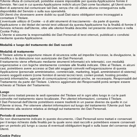
I Dati Personali possono essere liberamente forniti dall'Utente o, nel caso di Dati di Utilizzo,
raccolti automaticamente durante l'uso di questa Applicazione.
Se non diversamente specificato, tutti i Dati richiesti da questa Applicazione sono obbligatori. Se
l’Utente rifiuta di comunicarli, potrebbe essere impossibile per questa Applicazione fornire il
Servizio. Nei casi in cui questa Applicazione indichi alcuni Dati come facoltativi, gli Utenti sono
liberi di astenersi dal comunicare tali Dati, senza che ciò abbia alcuna conseguenza sulla
disponibilità del Servizio o sulla sua operatività.
Gli Utenti che dovessero avere dubbi su quali Dati siano obbligatori sono incoraggiati a
contattare il Titolare.
L’eventuale utilizzo di Cookie - o di altri strumenti di tracciamento - da parte di questa
Applicazione o dei titolari dei servizi terzi utilizzati da questa Applicazione ha la finalità di fornire il
Servizio richiesto dall'Utente, oltre alle ulteriori finalità descritte nel presente documento e nella
Cookie Policy.
L'Utente si assume la responsabilità dei Dati Personali di terzi ottenuti, pubblicati o condivisi
mediante questa Applicazione.
Modalità e luogo del trattamento dei Dati raccolti
Modalità di trattamento
Il Titolare adotta le opportune misure di sicurezza volte ad impedire l’accesso, la divulgazione, la
modifica o la distruzione non autorizzate dei Dati Personali.
Il trattamento viene effettuato mediante strumenti informatici e/o telematici, con modalità
organizzative e con logiche strettamente correlate alle finalità indicate. Oltre al Titolare, in alcuni
casi, potrebbero avere accesso ai Dati altri soggetti coinvolti nell’organizzazione di questa
Applicazione (personale amministrativo, commerciale, marketing, legali, amministratori di sistema)
ovvero soggetti esterni (come fornitori di servizi tecnici terzi, corrieri postali, hosting provider,
società informatiche, agenzie di comunicazione) nominati anche, se necessario, Responsabili del
Trattamento da parte del Titolare. L’elenco aggiornato dei Responsabili potrà sempre essere
richiesto al Titolare del Trattamento.
Luogo
I Dati sono trattati presso le sedi operative del Titolare ed in ogni altro luogo in cui le parti
coinvolte nel trattamento siano localizzate. Per ulteriori informazioni, contatta il Titolare.
I Dati Personali dell’Utente potrebbero essere trasferiti in un paese diverso da quello in cui
l’Utente si trova. Per ottenere ulteriori informazioni sul luogo del trattamento l’Utente può fare
riferimento alla sezione relativa ai dettagli sul trattamento dei Dati Personali.
Periodo di conservazione
Se non diversamente indicato in questo documento, i Dati Personali sono trattati e conservati
per il tempo richiesto dalla finalità per la quale sono stati raccolti e potrebbero essere conservati
per un periodo più lungo a causa di eventuali obbligazioni legali o sulla base del consenso degli