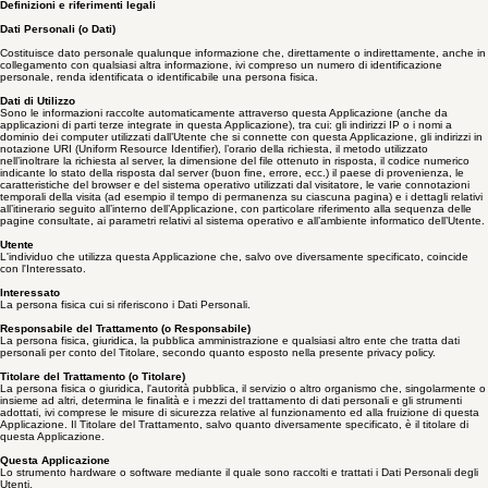
Qualora le modifiche interessino trattamenti la cui base giuridica è il consenso, il Titolare
provvederà a raccogliere nuovamente il consenso dell’Utente, se necessario.
Definizioni e riferimenti legali
Dati Personali (o Dati)
Costituisce dato personale qualunque informazione che, direttamente o indirettamente, anche in
collegamento con qualsiasi altra informazione, ivi compreso un numero di identificazione
personale, renda identificata o identificabile una persona fisica.
Dati di Utilizzo
Sono le informazioni raccolte automaticamente attraverso questa Applicazione (anche da
applicazioni di parti terze integrate in questa Applicazione), tra cui: gli indirizzi IP o i nomi a
dominio dei computer utilizzati dall’Utente che si connette con questa Applicazione, gli indirizzi in
notazione URI (Uniform Resource Identifier), l’orario della richiesta, il metodo utilizzato
nell’inoltrare la richiesta al server, la dimensione del file ottenuto in risposta, il codice numerico
indicante lo stato della risposta dal server (buon fine, errore, ecc.) il paese di provenienza, le
caratteristiche del browser e del sistema operativo utilizzati dal visitatore, le varie connotazioni
temporali della visita (ad esempio il tempo di permanenza su ciascuna pagina) e i dettagli relativi
all’itinerario seguito all’interno dell’Applicazione, con particolare riferimento alla sequenza delle
pagine consultate, ai parametri relativi al sistema operativo e all’ambiente informatico dell’Utente.
Utente
L'individuo che utilizza questa Applicazione che, salvo ove diversamente specificato, coincide
con l'Interessato.
Interessato
La persona fisica cui si riferiscono i Dati Personali.
Responsabile del Trattamento (o Responsabile)
La persona fisica, giuridica, la pubblica amministrazione e qualsiasi altro ente che tratta dati
personali per conto del Titolare, secondo quanto esposto nella presente privacy policy.
Titolare del Trattamento (o Titolare)
La persona fisica o giuridica, l'autorità pubblica, il servizio o altro organismo che, singolarmente o
insieme ad altri, determina le finalità e i mezzi del trattamento di dati personali e gli strumenti
adottati, ivi comprese le misure di sicurezza relative al funzionamento ed alla fruizione di questa
Applicazione. Il Titolare del Trattamento, salvo quanto diversamente specificato, è il titolare di
questa Applicazione.