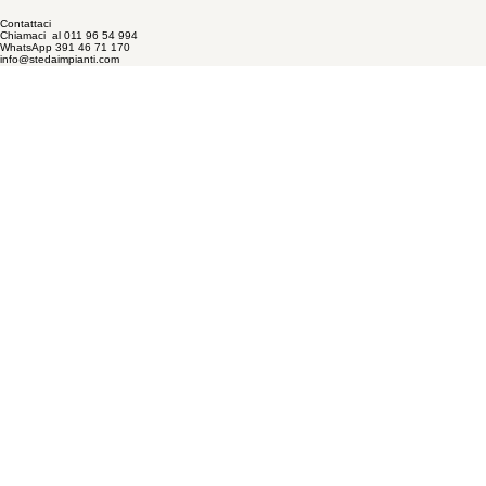
Contattaci
Chiamaci al 011 96 54 994
WhatsApp 391 46 71 170
info@stedaimpianti.com
Seguici sui nostri social
Per preventivi o qualsiasi
richiesta, contattateci
Privacy Policy
© 2026 by stedaimpianti_alu
Cookie Policy
.
Facebook
Via Sotti 47 - Fraz. Garino
10048 Vinovo - TO
P.I. IT01863430011
Instagram
Lun- Ven: 08.00 - 12.30
Pom: 14.00 - 17.30
C.U. W7YVJK9
Nome
*
Cognome
*
Email
*
Richiesta