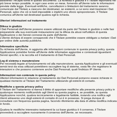
Come esercitare i diritti
Eventuali richieste di esercizio dei diritti dell'Utente possono essere indirizzate al Titolare
attraverso i recapiti forniti in questo documento. La richiesta è gratuita e il Titolare risponderà nel
più breve tempo possibile, in ogni caso entro un mese, fornendo all’Utente tutte le informazioni
previste dalla legge. Eventuali rettifiche, cancellazioni o limitazioni del trattamento saranno
comunicate dal Titolare a ciascuno dei destinatari, se esistenti, a cui sono stati trasmessi i Dati
Personali, salvo che ciò si riveli impossibile o implichi uno sforzo sproporzionato. Il Titolare
comunica all'Utente tali destinatari qualora egli lo richieda.
Ulteriori informazioni sul trattamento
Difesa in giudizio
I Dati Personali dell’Utente possono essere utilizzati da parte del Titolare in giudizio o nelle fasi
preparatorie alla sua eventuale instaurazione per la difesa da abusi nell'utilizzo di questa
Applicazione o dei Servizi connessi da parte dell’Utente.
L’Utente dichiara di essere consapevole che il Titolare potrebbe essere obbligato a rivelare i Dati
per ordine delle autorità pubbliche.
Informative specifiche
Su richiesta dell’Utente, in aggiunta alle informazioni contenute in questa privacy policy, questa
Applicazione potrebbe fornire all'Utente delle informative aggiuntive e contestuali riguardanti
Servizi specifici, o la raccolta ed il trattamento di Dati Personali.
Log di sistema e manutenzione
Per necessità legate al funzionamento ed alla manutenzione, questa Applicazione e gli eventuali
servizi terzi da essa utilizzati potrebbero raccogliere log di sistema, ossia file che registrano le
interazioni e che possono contenere anche Dati Personali, quali l’indirizzo IP Utente.
Informazioni non contenute in questa policy
Ulteriori informazioni in relazione al trattamento dei Dati Personali potranno essere richieste in
qualsiasi momento al Titolare del Trattamento utilizzando gli estremi di contatto.
Modifiche a questa privacy policy
Il Titolare del Trattamento si riserva il diritto di apportare modifiche alla presente privacy policy in
qualunque momento notificandolo agli Utenti su questa pagina e, se possibile, su questa
Applicazione nonché, qualora tecnicamente e legalmente fattibile, inviando una notifica agli
Utenti attraverso uno degli estremi di contatto di cui è in possesso. Si prega dunque di
consultare con frequenza questa pagina, facendo riferimento alla data di ultima modifica indicata
in fondo.