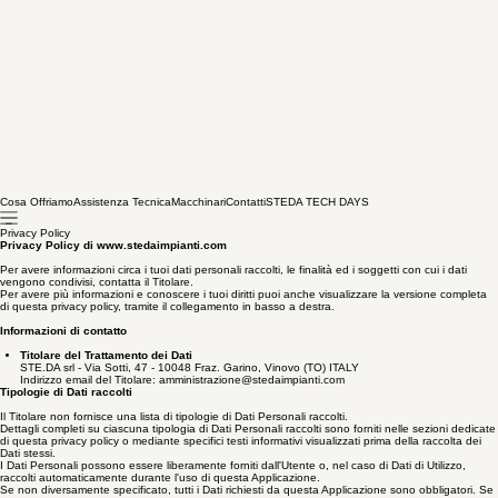
Cosa Offriamo
Assistenza Tecnica
Macchinari
Contatti
STEDA TECH DAYS
Privacy Policy
Privacy Policy di www.stedaimpianti.com
Per avere informazioni circa i tuoi dati personali raccolti, le finalità ed i soggetti con cui i dati
vengono condivisi, contatta il Titolare.
Per avere più informazioni e conoscere i tuoi diritti puoi anche visualizzare la versione completa
di questa privacy policy, tramite il collegamento in basso a destra.
Informazioni di contatto
Titolare del Trattamento dei Dati
STE.DA srl - Via Sotti, 47 - 10048 Fraz. Garino, Vinovo (TO) ITALY
Indirizzo email del Titolare: amministrazione@stedaimpianti.com
Tipologie di Dati raccolti
Il Titolare non fornisce una lista di tipologie di Dati Personali raccolti.
Dettagli completi su ciascuna tipologia di Dati Personali raccolti sono forniti nelle sezioni dedicate
di questa privacy policy o mediante specifici testi informativi visualizzati prima della raccolta dei
Dati stessi.